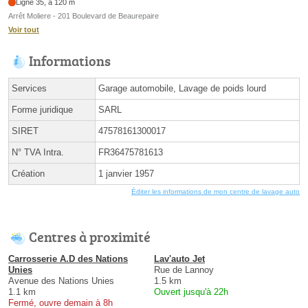
Ligne 35, à 120 m
Arrêt Moliere - 201 Boulevard de Beaurepaire
Voir tout
Informations
Services
Garage automobile, Lavage de poids lourd
Forme juridique
SARL
SIRET
47578161300017
N° TVA Intra.
FR36475781613
Création
1 janvier 1957
Éditer les informations de mon centre de lavage auto
Centres à proximité
Carrosserie A.D des Nations
Lav'auto Jet
Unies
Rue de Lannoy
Avenue des Nations Unies
1.5 km
1.1 km
Ouvert jusqu'à 22h
Fermé, ouvre demain à 8h