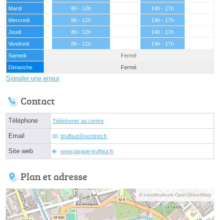
Mardi
8h - 12h
14h - 17h
Mercredi
8h - 12h
14h - 17h
Jeudi
8h - 12h
14h - 17h
Vendredi
8h - 12h
14h - 17h
Samedi
Fermé
Dimanche
Fermé
Signaler une erreur
Contact
Téléphone
Téléphoner au centre
Email
ttruffautⓐnordnet.fr
Site web
www.garage-truffaut.fr
Plan et adresse
© contributeurs OpenStreetMap