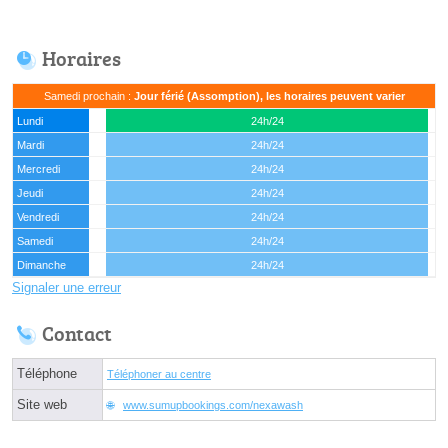
Horaires
Samedi prochain :
Jour férié (Assomption), les horaires peuvent varier
Lundi
24h/24
Mardi
24h/24
Mercredi
24h/24
Jeudi
24h/24
Vendredi
24h/24
Samedi
24h/24
Dimanche
24h/24
Signaler une erreur
Contact
Téléphone
Téléphoner au centre
Site web
www.sumupbookings.com/nexawash