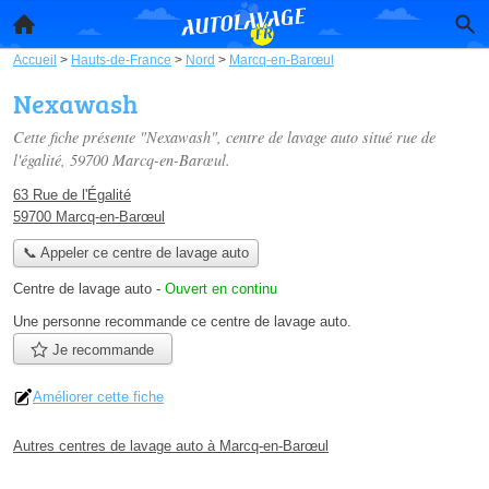
Accueil
>
Hauts-de-France
>
Nord
>
Marcq-en-Barœul
Nexawash
Cette fiche présente "Nexawash", centre de lavage auto situé
rue de
l'égalité
, 59700 Marcq-en-Barœul.
63 Rue de l'Égalité
59700 Marcq-en-Barœul
📞 Appeler ce centre de lavage auto
Centre de lavage auto
-
Ouvert en continu
Une personne
recommande
ce centre de lavage auto.
Je recommande
Améliorer cette fiche
Autres centres de lavage auto à Marcq-en-Barœul