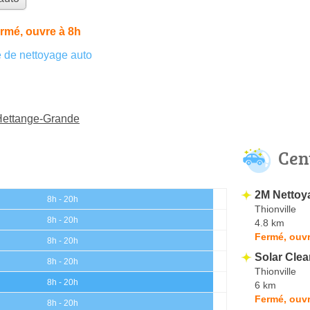
rmé, ouvre à 8h
 de nettoyage auto
 Hettange-Grande
Cen
2M Nettoya
8h - 20h
Thionville
8h - 20h
4.8 km
Fermé, ouvr
8h - 20h
Solar Clea
8h - 20h
Thionville
8h - 20h
6 km
Fermé, ouvr
8h - 20h