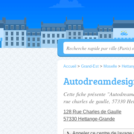
Accueil
>
Grand-Est
>
Moselle
>
Hettan
Autodreamdesig
Cette fiche présente "Autodreamd
rue charles de gaulle
, 57330 He
128 Rue Charles de Gaulle
57330 Hettange-Grande
📞 Appeler ce centre de lavage 