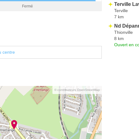
Terville L
Fermé
Terville
7 km
Nd Dépan
Thionville
8 km
Ouvert en co
u centre
© contributeurs OpenStreetMap