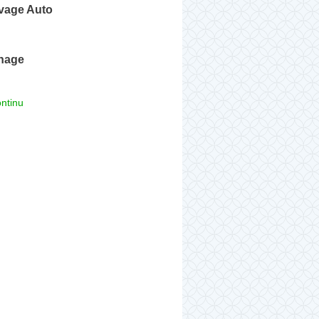
avage Auto
nage
ntinu