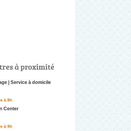
tres à proximité
ge | Service à domicile
e à 8h
n Center
e à 9h