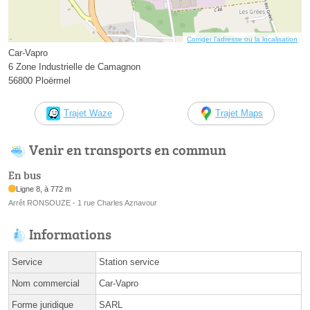
Corriger l’adresse ou la localisation
Car-Vapro
6 Zone Industrielle de Camagnon
56800 Ploërmel
Trajet Waze
Trajet Maps
Venir en transports en commun
En bus
Ligne 8, à 772 m
Arrêt RONSOUZE - 1 rue Charles Aznavour
Informations
Service
Station service
Nom commercial
Car-Vapro
Forme juridique
SARL