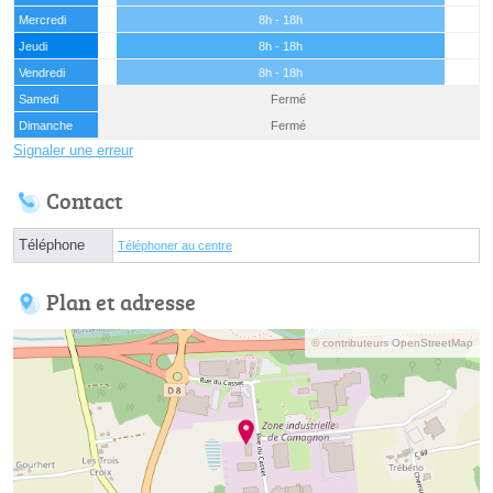
Mercredi
8h - 18h
Jeudi
8h - 18h
Vendredi
8h - 18h
Samedi
Fermé
Dimanche
Fermé
Signaler une erreur
Contact
Téléphone
Téléphoner au centre
Plan et adresse
© contributeurs OpenStreetMap