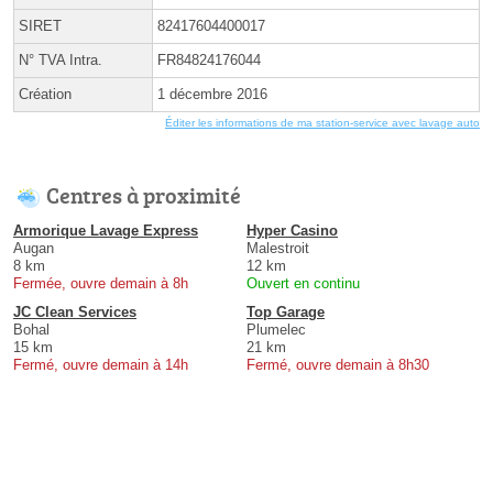
SIRET
82417604400017
N° TVA Intra.
FR84824176044
Création
1 décembre 2016
Éditer les informations de ma station-service avec lavage auto
Centres à proximité
Armorique Lavage Express
Hyper Casino
Augan
Malestroit
8 km
12 km
Fermée, ouvre demain à 8h
Ouvert en continu
JC Clean Services
Top Garage
Bohal
Plumelec
15 km
21 km
Fermé, ouvre demain à 14h
Fermé, ouvre demain à 8h30