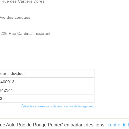
Rue des Cartiers Dores
Ave des Leuques
26 Rue Cardinal Tisserant
eur individuel
4400013
442944
23
Éditer les informations de mon centre de lavage auto
que Auto Rue du Rouge Poirier" en partant des liens :
centre de 