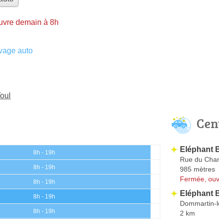
uvre demain à 8h
vage auto
Toul
Cen
Eléphant 
8h - 19h
Rue du Cha
8h - 19h
985 mètres
Fermée, ouv
8h - 19h
Eléphant 
8h - 19h
Dommartin-l
8h - 19h
2 km