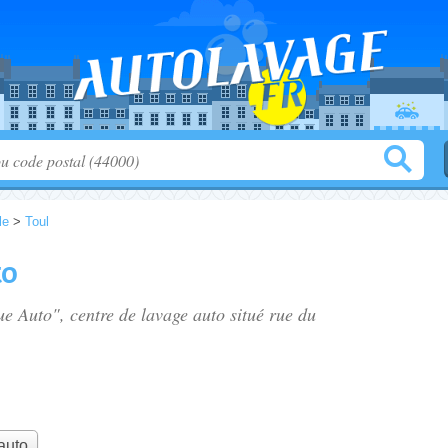
le
>
Toul
to
que Auto", centre de lavage auto situé
rue du
auto