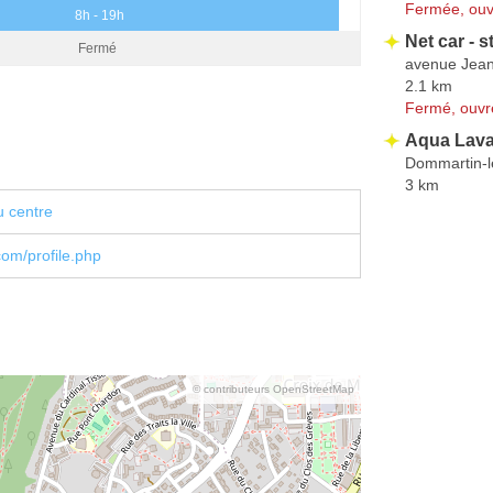
Fermée, ouv
8h - 19h
Net car - 
Fermé
avenue Jean
2.1 km
Fermé, ouvr
Aqua Lav
Dommartin-l
3 km
u centre
om/profile.php
© contributeurs OpenStreetMap