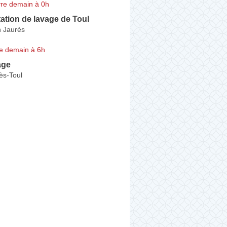
re demain à 0h
station de lavage de Toul
 Jaurès
e demain à 6h
age
ès-Toul