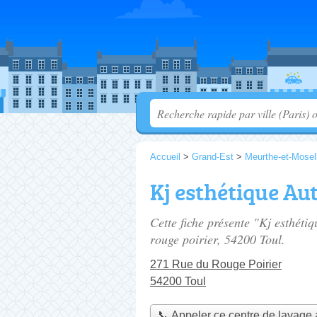
Accueil
>
Grand-Est
>
Meurthe-et-Mosel
Kj esthétique Au
Cette fiche présente "Kj esthéti
rouge poirier
, 54200 Toul.
271 Rue du Rouge Poirier
54200 Toul
📞 Appeler ce centre de lavage 