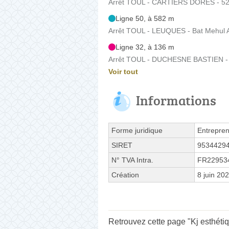
Arrêt TOUL - CARTIERS DORES - 52 
Ligne 50, à 582 m
Arrêt TOUL - LEUQUES - Bat Mehul 
Ligne 32, à 136 m
Arrêt TOUL - DUCHESNE BASTIEN - 2
Voir tout
Informations
Forme juridique
Entrepren
SIRET
9534429
N° TVA Intra.
FR22953
Création
8 juin 20
Retrouvez cette page "Kj esthéti