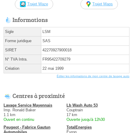
Trajet Waze
Trajet Maps
Informations
Sigle
LSM
Forme juridique
SAS
SIRET
42270927900018
N° TVA Intra.
FR95422709279
Création
22 mai 1999
Éditer les informations de mon centre de lavage auto
Centres à proximité
Lavage Service Mayennais
Lb Wash Auto 53
Imp. Ronald Baker
Couptrain
1.1 km
17 km
Ouvert en continu
Ouverte jusqu'à 12h30
Peugeot - Fabrice Gautun
TotalEnergies
Automobiles
Évron