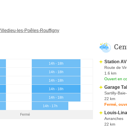
Villedieu-les-Poêles-Rouffigny
Cen
Station AV
14h - 18h
Route de Vi
14h - 18h
1.6 km
Ouvert en co
14h - 18h
Garage Ta
14h - 18h
Sartilly-Bai
14h - 18h
22 km
Fermé, ouvr
14h - 17h
Louis-Lin
Fermé
Avranches
22 km