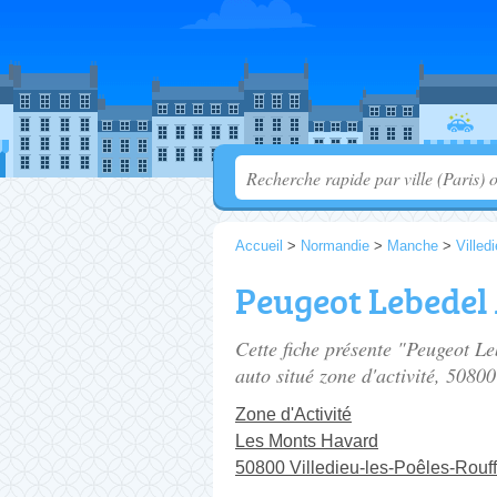
Accueil
>
Normandie
>
Manche
>
Villed
Peugeot Lebedel
Cette fiche présente "Peugeot L
auto situé
zone d'activité
, 50800
Zone d'Activité
Les Monts Havard
50800 Villedieu-les-Poêles-Rouf