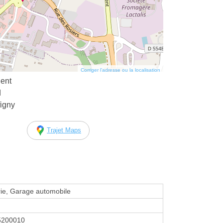
Corriger l’adresse ou la localisation
ent
d
figny
Trajet Maps
ie, Garage automobile
5200010