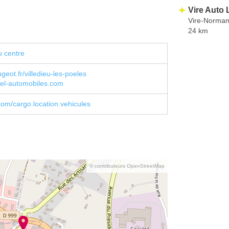
Vire Auto
Vire-Norman
24 km
u centre
geot.fr/villedieu-les-poeles
el-automobiles.com
om/cargo.location.vehicules
© contributeurs OpenStreetMap