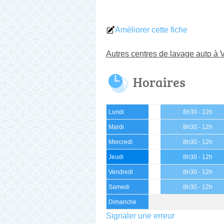
Améliorer cette fiche
Autres centres de lavage auto à 
Horaires
Lundi
8h30 - 12h
Mardi
8h30 - 12h
Mercredi
8h30 - 12h
Jeudi
8h30 - 12h
Vendredi
8h30 - 12h
Samedi
8h30 - 12h
Dimanche
Signaler une erreur