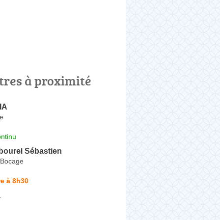
tres à proximité
IA
re
ntinu
bourel Sébastien
e-Bocage
e à 8h30
a