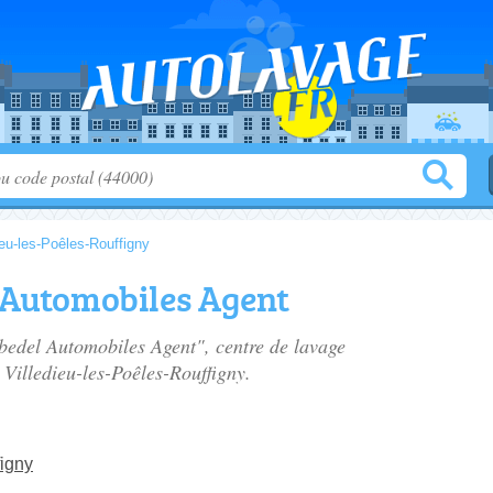
ieu-les-Poêles-Rouffigny
 Automobiles Agent
ebedel Automobiles Agent", centre de lavage
 Villedieu-les-Poêles-Rouffigny.
figny