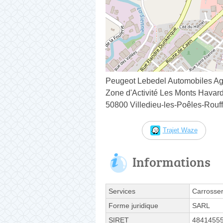
Peugeot Lebedel Automobiles Ag
Zone d'Activité Les Monts Havar
50800 Villedieu-les-Poêles-Rouf
Trajet Waze
Informations
Services
Carrosser
Forme juridique
SARL
SIRET
4841455