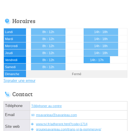
Horaires
Lundi
8h - 12h
14h - 18h
Mardi
8h - 12h
14h - 18h
Mercredi
8h - 12h
14h - 18h
Jeudi
8h - 12h
14h - 18h
Vendredi
8h - 12h
14h - 17h
Samedi
8h - 12h
Dimanche
Fermé
Signaler une erreur
Contact
Téléphone
Téléphoner au centre
Email
msavarieauⓐsavarieau.com
www.tvi.fr/adherent.html?code=1714
Site web
groupesavarieau.com/trans-vi-la-pommeraye/