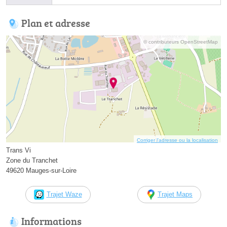
Plan et adresse
© contributeurs OpenStreetMap
Corriger l’adresse ou la localisation
Trans Vi
Zone du Tranchet
49620 Mauges-sur-Loire
Trajet Waze
Trajet Maps
Informations