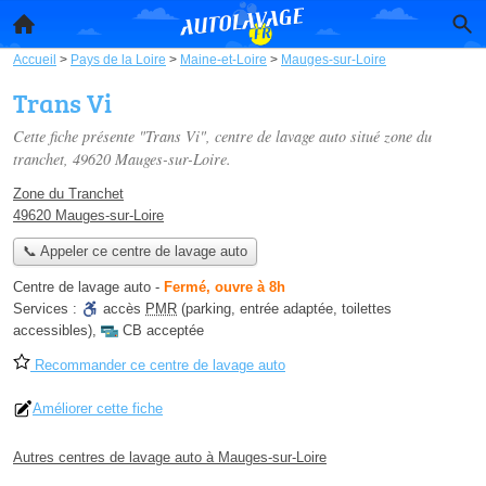
Accueil
>
Pays de la Loire
>
Maine-et-Loire
>
Mauges-sur-Loire
Trans Vi
Cette fiche présente "Trans Vi", centre de lavage auto situé
zone du
tranchet
, 49620 Mauges-sur-Loire.
Zone du Tranchet
49620 Mauges-sur-Loire
📞 Appeler ce centre de lavage auto
Centre de lavage auto
-
Fermé, ouvre à 8h
Services :
accès
PMR
(parking, entrée adaptée, toilettes
accessibles)
,
CB acceptée
Recommander ce centre de lavage auto
Améliorer cette fiche
Autres centres de lavage auto à Mauges-sur-Loire