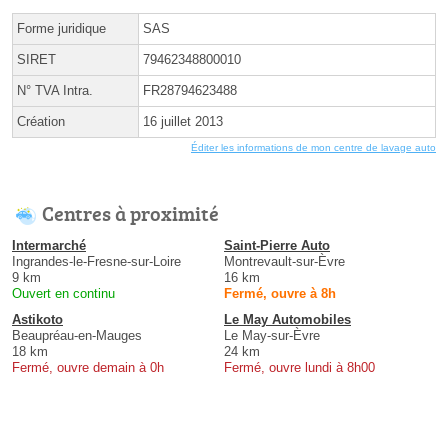
Forme juridique
SAS
SIRET
79462348800010
N° TVA Intra.
FR28794623488
Création
16 juillet 2013
Éditer les informations de mon centre de lavage auto
Centres à proximité
Intermarché
Saint-Pierre Auto
Ingrandes-le-Fresne-sur-Loire
Montrevault-sur-Èvre
9 km
16 km
Ouvert en continu
Fermé, ouvre à 8h
Astikoto
Le May Automobiles
Beaupréau-en-Mauges
Le May-sur-Èvre
18 km
24 km
Fermé, ouvre demain à 0h
Fermé, ouvre lundi à 8h00