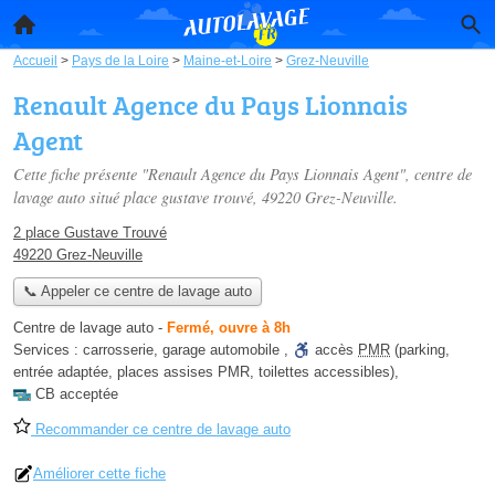
Accueil
>
Pays de la Loire
>
Maine-et-Loire
>
Grez-Neuville
Renault Agence du Pays Lionnais
Agent
Cette fiche présente "Renault Agence du Pays Lionnais Agent", centre de
lavage auto situé
place gustave trouvé
, 49220 Grez-Neuville.
2 place Gustave Trouvé
49220 Grez-Neuville
📞 Appeler ce centre de lavage auto
Centre de lavage auto
-
Fermé, ouvre à 8h
Services :
carrosserie
,
garage automobile
,
accès
PMR
(parking,
entrée adaptée, places assises PMR, toilettes accessibles)
,
CB acceptée
Recommander ce centre de lavage auto
Améliorer cette fiche