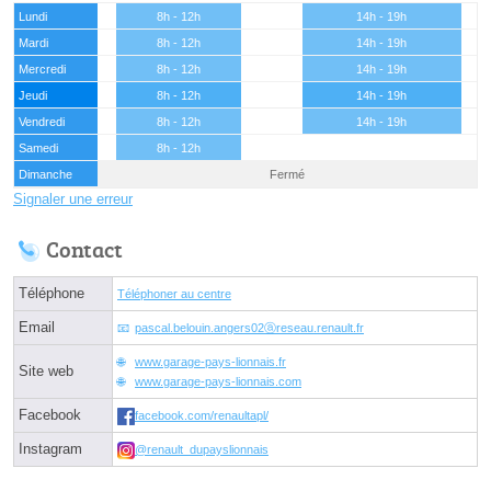
Lundi
8h - 12h
14h - 19h
Mardi
8h - 12h
14h - 19h
Mercredi
8h - 12h
14h - 19h
Jeudi
8h - 12h
14h - 19h
Vendredi
8h - 12h
14h - 19h
Samedi
8h - 12h
Dimanche
Fermé
Signaler une erreur
Contact
Téléphone
Téléphoner au centre
Email
pascal.belouin.angers02ⓐreseau.renault.fr
www.garage-pays-lionnais.fr
Site web
www.garage-pays-lionnais.com
Facebook
facebook.com/renaultapl/
Instagram
@renault_dupayslionnais