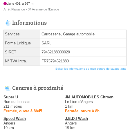
Ligne 401, à 367 m
Arrêt Plaisance - 34 Avenue de l'Europe
Informations
Services
Carrosserie, Garage automobile
Forme juridique
SARL
SIRET
79452188000029
N° TVA Intra.
FR75794521880
Éditer les informations de mon centre de lavage auto
Centres à proximité
Super U
JM AUTOMOBILES Citroen
Rue du Lionnais
Le Lion-d'Angers
211 mètres
1 km
Fermée, ouvre à 8h45
Fermée, ouvre à 8h
Speed Wash
J.E.D.I Wash
Angers
Angers
19 km
19 km