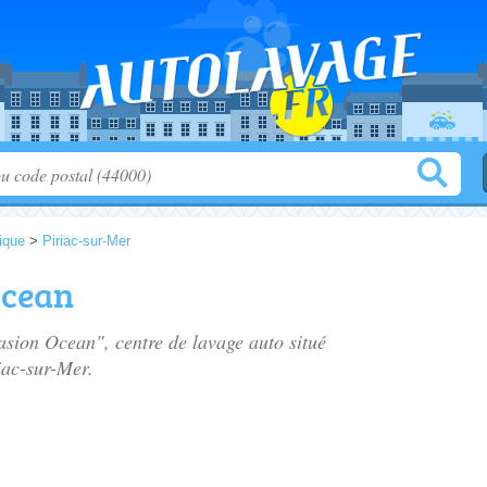
tique
>
Piriac-sur-Mer
Ocean
sion Ocean", centre de lavage auto situé
iac-sur-Mer.