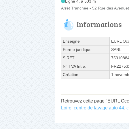
Ligne 4, à 503 m
Arrêt Tranchée - 52 Rue des Avenue
Informations
Enseigne
EURL Occ
Forme juridique
SARL
SIRET
7531088
N° TVA Intra.
FR22753
Création
1 novemb
Retrouvez cette page "EURL Occa
Loire
,
centre de lavage auto 44
,
c