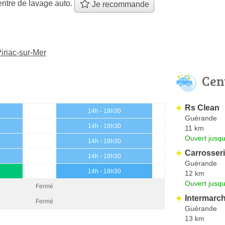
ntre de lavage auto.
Je recommande
iriac-sur-Mer
Cen
Rs Clean
14h - 18h30
Guérande
14h - 18h30
11 km
Ouvert jusqu
14h - 18h30
Carrosser
14h - 18h30
Guérande
14h - 18h30
12 km
Ouvert jusqu
Fermé
Intermarc
Fermé
Guérande
13 km