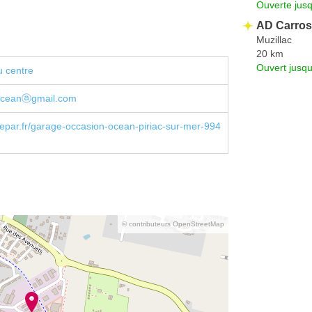
Ouverte jus
AD Carros
Muzillac
20 km
Ouvert jusqu
u centre
oceanⓐgmail.com
par.fr/garage-occasion-ocean-piriac-sur-mer-994
© contributeurs OpenStreetMap