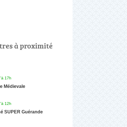
tres à proximité
'à 17h
ie Médievale
'à 12h
hé SUPER Guérande