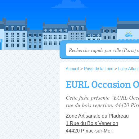
Accueil
>
Pays de la Loire
>
Loire-Atlan
EURL Occasion 
Cette fiche présente "EURL Occa
rue du bois venerion
, 44420 Pir
Zone Artisanale du Pladreau
1 Rue du Bois Venerion
44420 Piriac-sur-Mer