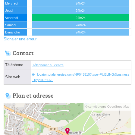
Mercredi
24h/24
Jeudi
24h/24
Vendredi
24h/24
Samedi
24h/24
Dimanche
24h/24
Signaler une erreur
Contact
Téléphone
Téléphoner au centre
locator.totalenergies.com/NF043510?type=FUELING&business
Site web
_type=RETAIL
Plan et adresse
© contributeurs OpenStreetMap