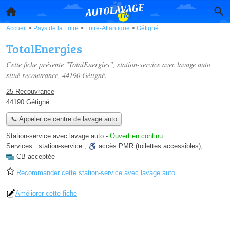
Accueil
>
Pays de la Loire
>
Loire-Atlantique
>
Gétigné
TotalEnergies
Cette fiche présente "TotalEnergies", station-service avec lavage auto
situé
recouvrance
, 44190 Gétigné.
25 Recouvrance
44190 Gétigné
📞 Appeler ce centre de lavage auto
Station-service avec lavage auto
-
Ouvert en continu
Services :
station-service
,
accès
PMR
(toilettes accessibles)
,
CB acceptée
Recommander cette station-service avec lavage auto
Améliorer cette fiche