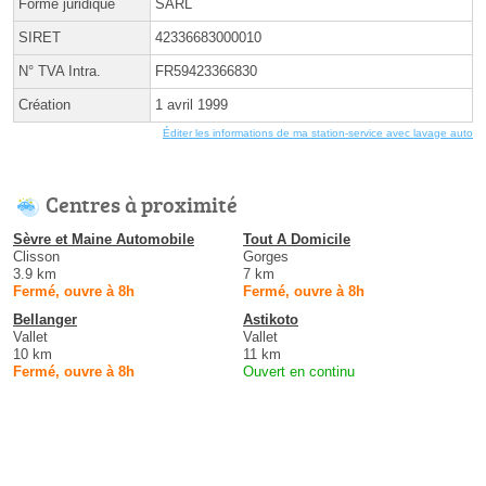
Forme juridique
SARL
SIRET
42336683000010
N° TVA Intra.
FR59423366830
Création
1 avril 1999
Éditer les informations de ma station-service avec lavage auto
Centres à proximité
Sèvre et Maine Automobile
Tout A Domicile
Clisson
Gorges
3.9 km
7 km
Fermé, ouvre à 8h
Fermé, ouvre à 8h
Bellanger
Astikoto
Vallet
Vallet
10 km
11 km
Fermé, ouvre à 8h
Ouvert en continu