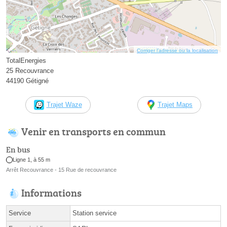
Corriger l’adresse ou la localisation
TotalEnergies
25 Recouvrance
44190 Gétigné
Trajet Waze
Trajet Maps
Venir en transports en commun
En bus
Ligne 1, à 55 m
Arrêt Recouvrance - 15 Rue de recouvrance
Informations
Service
Station service