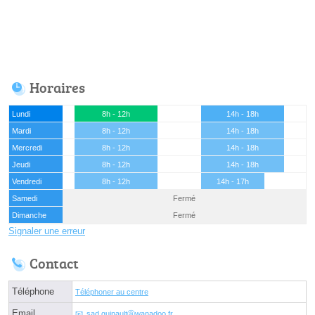
Horaires
Lundi
8h - 12h
14h - 18h
Mardi
8h - 12h
14h - 18h
Mercredi
8h - 12h
14h - 18h
Jeudi
8h - 12h
14h - 18h
Vendredi
8h - 12h
14h - 17h
Samedi
Fermé
Dimanche
Fermé
Signaler une erreur
Contact
Téléphone
Téléphoner au centre
Email
sad.guinaultⓐwanadoo.fr