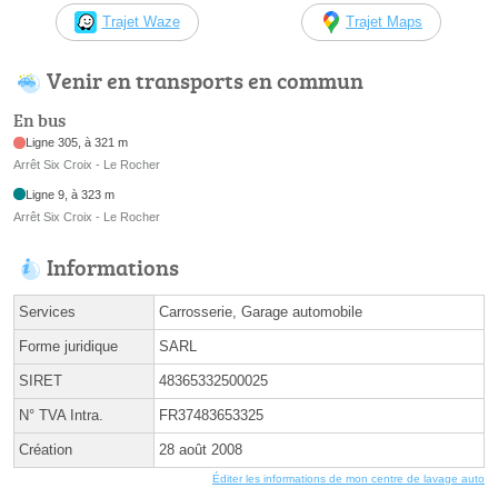
Trajet Waze
Trajet Maps
Venir en transports en commun
En bus
Ligne 305, à 321 m
Arrêt Six Croix - Le Rocher
Ligne 9, à 323 m
Arrêt Six Croix - Le Rocher
Informations
Services
Carrosserie, Garage automobile
Forme juridique
SARL
SIRET
48365332500025
N° TVA Intra.
FR37483653325
Création
28 août 2008
Éditer les informations de mon centre de lavage auto