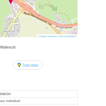
Corriger l’adresse ou la localisation
 Malescot
Trajet Maps
RWASH
eur individuel