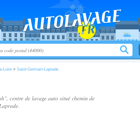
e-Loire
>
Saint-Germain-Laprade
sh", centre de lavage auto situé
chemin de
Laprade.