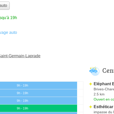
auto
usqu'à 19h
vage auto
 Saint-Germain-Laprade
Cen
Eléphant 
9h - 19h
Brives-Char
9h - 19h
2.5 km
Ouvert en co
9h - 19h
Esthéticar
9h - 19h
impasse du