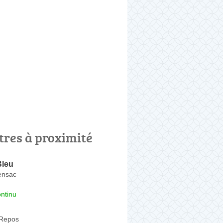
tres à proximité
Bleu
ensac
ntinu
 Repos