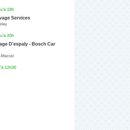
qu'à 18h
vage Services
elay
qu'à 20h
age D’espaly - Bosch Car
t-Marcel
u'à 12h30