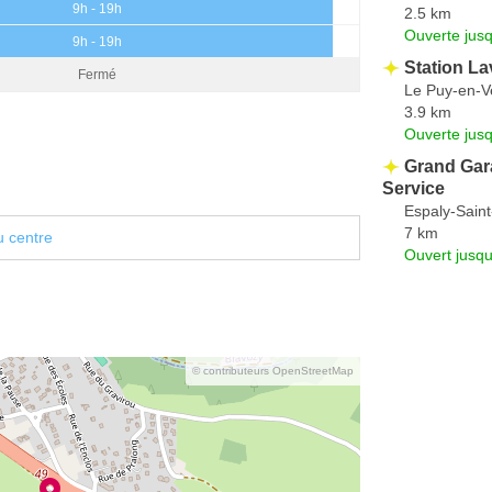
9h - 19h
2.5 km
Ouverte jus
9h - 19h
Station La
Fermé
Le Puy-en-V
3.9 km
Ouverte jus
Grand Gar
Service
Espaly-Sain
7 km
u centre
Ouvert jusq
© contributeurs OpenStreetMap