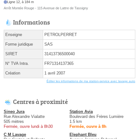
Ligne 12, à 184 m
Arrêt Montée Rouge - 115 Avenue de Lattre de Tassigny
Informations
Enseigne
PETROLPERRET
Forme juridique
SAS
SIRET
31413736500040
N° TVA Intra.
FR71314137365
Création
1 avril 2007
Éditer les informations de ma station-service avec lavage auto
Centres à proximité
Sineo Jura
Station Avia
Rue Alexandre Vialatte
Boulevard des Frères Lumière
505 mètres
1.5 km
Fermée, ouvre lundi à 8h30
Fermée, ouvre à 8h
C M Lavage
Elephant Bleu