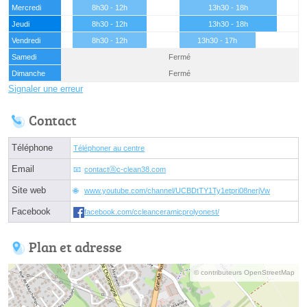
Mercredi
8h30 - 12h
13h30 - 18h
Jeudi
8h30 - 12h
13h30 - 18h
Vendredi
8h30 - 12h
13h30 - 17h
Samedi
Fermé
Dimanche
Fermé
Signaler une erreur
Contact
Téléphone
Téléphoner au centre
Email
contactⓐc-clean38.com
Site web
www.youtube.com/channel/UCBDtTY1Ty1etpri08nerjVw
Facebook
facebook.com/ccleanceramicprolyonest/
Plan et adresse
© contributeurs OpenStreetMap