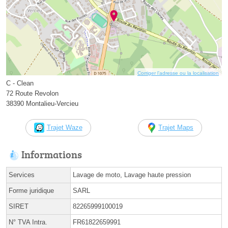
Corriger l’adresse ou la localisation
C - Clean
72 Route Revolon
38390 Montalieu-Vercieu
Trajet Waze
Trajet Maps
Informations
Services
Lavage de moto, Lavage haute pression
Forme juridique
SARL
SIRET
82265999100019
N° TVA Intra.
FR61822659991