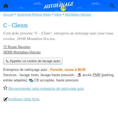
Accueil
>
Auvergne-Rhône-Alpes
>
Isère
>
Montalieu-Vercieu
C - Clean
Cette fiche présente "C - Clean", entreprise de nettoyage auto situé
route
revolon
, 38390 Montalieu-Vercieu.
72 Route Revolon
38390 Montalieu-Vercieu
📞 Appeler ce centre de lavage auto
Entreprise de nettoyage auto
-
Fermée, ouvre à 8h30
Services :
lavage moto
,
lavage haute pression
,
accès
PMR
(parking,
entrée adaptée)
,
CB acceptée
,
haute pression
Recommander cette entreprise de nettoyage auto
Améliorer cette fiche