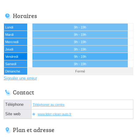
Horaires
Lundi
9h - 19h
Mardi
9h - 19h
Mercredi
9h - 19h
Jeudi
9h - 19h
Vendredi
9h - 19h
Samedi
9h - 19h
Dimanche
Fermé
Signaler une erreur
Contact
Téléphone
Téléphoner au centre
Site web
www.lider-clean-auto.fr
Plan et adresse