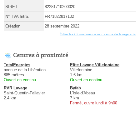
SIRET
82281710200020
N° TVA Intra.
FR71822817102
Création
28 septembre 2022
Éditer les informations de mon centre de lavage auto
Centres à proximité
TotalEnergies
Elite Lavage Villefontaine
avenue de la Libération
Villefontaine
885 mètres
1.6 km
Ouvert en continu
Ouvert en continu
RVR Lavage
Byfab
Saint-Quentin-Fallavier
L'Isle-d'Abeau
2.4 km
7 km
Fermé, ouvre lundi à 9h00