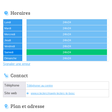
Horaires
Lundi
24h/24
Mardi
24h/24
Mercredi
24h/24
Jeudi
24h/24
Vendredi
24h/24
Samedi
24h/24
Dimanche
24h/24
Signaler une erreur
Contact
Téléphone
Téléphoner au centre
Site web
www.e.leclerc/mag/e-leclerc-le-bosc
Plan et adresse