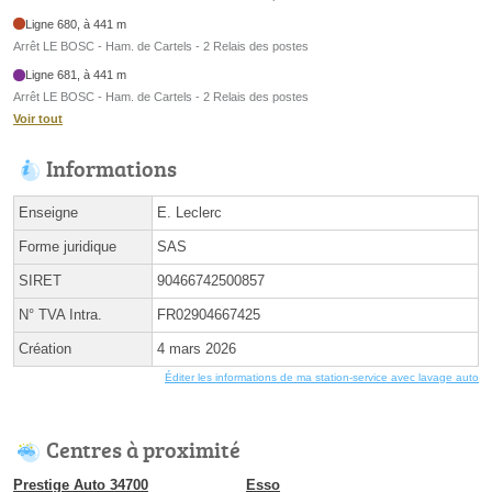
Ligne 680, à 441 m
Arrêt LE BOSC - Ham. de Cartels - 2 Relais des postes
Ligne 681, à 441 m
Arrêt LE BOSC - Ham. de Cartels - 2 Relais des postes
Voir tout
Informations
Enseigne
E. Leclerc
Forme juridique
SAS
SIRET
90466742500857
N° TVA Intra.
FR02904667425
Création
4 mars 2026
Éditer les informations de ma station-service avec lavage auto
Centres à proximité
Prestige Auto 34700
Esso