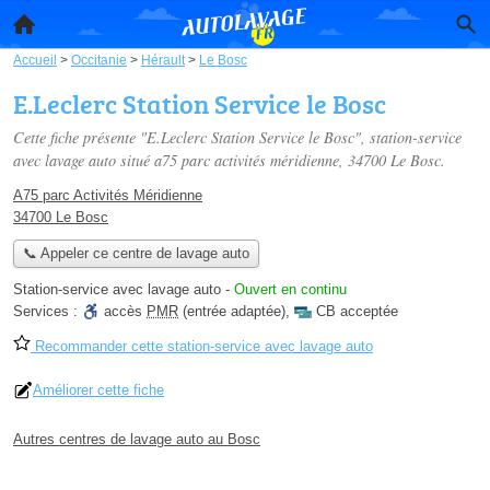
Accueil
>
Occitanie
>
Hérault
>
Le Bosc
E.Leclerc Station Service le Bosc
Cette fiche présente "E.Leclerc Station Service le Bosc", station-service
avec lavage auto situé
a75 parc activités méridienne
, 34700 Le Bosc.
A75 parc Activités Méridienne
34700 Le Bosc
📞 Appeler ce centre de lavage auto
Station-service avec lavage auto
-
Ouvert en continu
Services :
accès
PMR
(entrée adaptée)
,
CB acceptée
Recommander cette station-service avec lavage auto
Améliorer cette fiche
Autres centres de lavage auto au Bosc