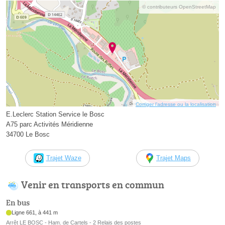
© contributeurs OpenStreetMap
Corriger l’adresse ou la localisation
E.Leclerc Station Service le Bosc
A75 parc Activités Méridienne
34700 Le Bosc
Trajet Waze
Trajet Maps
Venir en transports en commun
En bus
Ligne 661, à 441 m
Arrêt LE BOSC - Ham. de Cartels - 2 Relais des postes