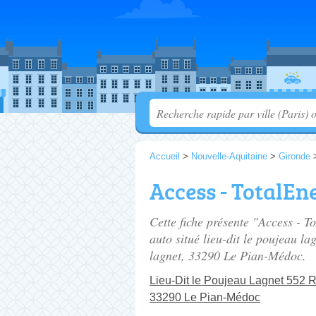
Accueil
>
Nouvelle-Aquitaine
>
Gironde
Access - TotalEn
Cette fiche présente "Access - T
auto situé
lieu-dit le poujeau la
lagnet
, 33290 Le Pian-Médoc.
Lieu-Dit le Poujeau Lagnet 552 
33290 Le Pian-Médoc