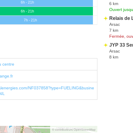
6h - 21h
6 km
Ouvert jusqu
6h - 21h
Relais de 
7h - 21h
Arsac
7 km
Fermée, ouv
JYP 33 Se
Arsac
8 km
u centre
nge.fr
otalenergies.com/NF037858?type=FUELING&busine
AIL
© contributeurs OpenStreetMap