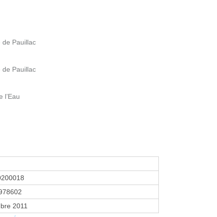
 de Pauillac
 de Pauillac
e l’Eau
0200018
978602
bre 2011