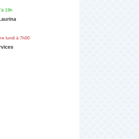
'à 19h
Laurina
re lundi à 7h00
rvices