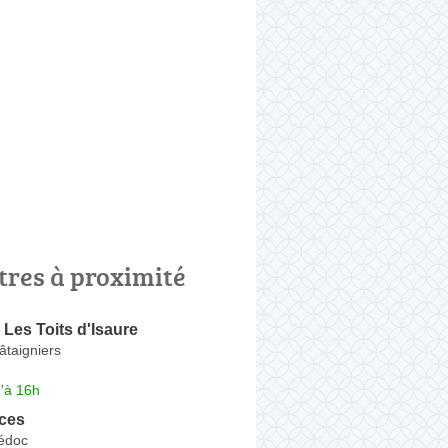
tres à proximité
 Les Toits d'Isaure
âtaigniers
'à 16h
ices
Médoc