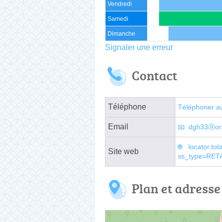
Vendredi
Samedi
Dimanche
Signaler une erreur
Contact
Téléphone
Téléphoner a
Email
dgh33ⓐora
locator.t
Site web
ss_type=RET
Plan et adresse