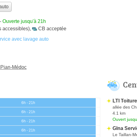
auto
-
Ouverte jusqu'à 21h
es accessibles)
,
CB acceptée
vice avec lavage auto
u Pian-Médoc
Cen
LTI Toiture
6h - 21h
allée des Ch
6h - 21h
4.1 km
Ouvert jusqu
6h - 21h
Glna Serv
6h - 21h
Le Taillan-