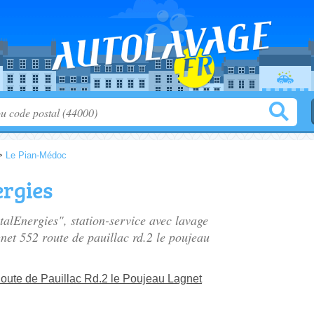
>
Le Pian-Médoc
ergies
otalEnergies", station-service avec lavage
gnet 552 route de pauillac rd.2 le poujeau
Route de Pauillac Rd.2 le Poujeau Lagnet