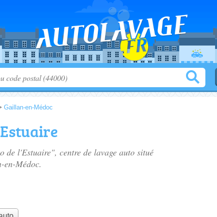
>
Gaillan-en-Médoc
'Estuaire
o de l'Estuaire", centre de lavage auto situé
n-en-Médoc.
auto