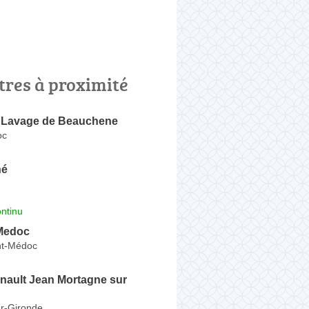
tres à proximité
e Lavage de Beauchene
oc
hé
ntinu
Medoc
nt-Médoc
nault Jean Mortagne sur
r-Gironde