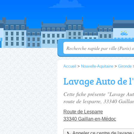
Accueil
>
Nouvelle-Aquitaine
>
Gironde
Lavage Auto de l
Cette fiche présente "Lavage Aut
route de lesparre
, 33340 Gailla
Route de Lesparre
33340 Gaillan-en-Médoc
📞 Appeler ce centre de lavage 