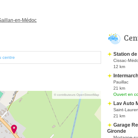
 Gaillan-en-Médoc
Cen
Station d
u centre
Cissac-Méd
12 km
Intermarc
Pauillac
21 km
Ouvert en co
© contributeurs OpenStreetMap
Lav Auto 
Saint-Laure
21 km
Garage Re
Gironde
Mortagne-su