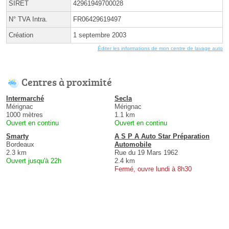
SIRET
42961949700028
N° TVA Intra.
FR06429619497
Création
1 septembre 2003
Éditer les informations de mon centre de lavage auto
Centres à proximité
Intermarché
Secla
Mérignac
Mérignac
1000 mètres
1.1 km
Ouvert en continu
Ouvert en continu
Smarty
A S P A Auto Star Préparation
Bordeaux
Automobile
2.3 km
Rue du 19 Mars 1962
Ouvert jusqu'à 22h
2.4 km
Fermé, ouvre lundi à 8h30