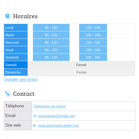
Horaires
Lundi
8h - 12h
13h - 16h
Mardi
8h - 12h
13h - 16h
Mercredi
8h - 12h
13h - 16h
Jeudi
8h - 12h
13h - 16h
Vendredi
8h - 12h
13h - 16h
Samedi
Fermé
Dimanche
Fermé
Signaler une erreur
Contact
Téléphone
Téléphoner au centre
Email
automaniavlⓐgmail.com
Site web
www.automania-atelier.com