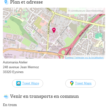
Plan et adresse
© contributeurs OpenStreetMap
Corriger l’adresse ou la localisation
Automania Atelier
248 avenue Jean Mermoz
33320 Eysines
Trajet Waze
Trajet Maps
Venir en transports en commun
En tram