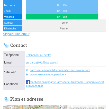
Mercredi
8h - 18h
Jeudi
8h - 18h
Vendredi
8h - 18h
Samedi
Fermé
Dimanche
Fermé
Signaler une erreur
Contact
Téléphone
Téléphoner au centre
Email
darva1071ⓐwanadoo.fr
carrosserieautomobilecooperative.site-solocal.com
Site web
www.carrosseriecooperative.fr
facebook.com/pages/Carrosserie-Automobile-Cooperative/598
Facebook
911046885982
Plan et adresse
© contributeurs OpenStreetMap