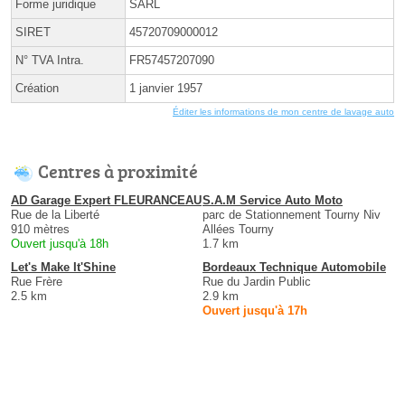
Forme juridique
SARL
SIRET
45720709000012
N° TVA Intra.
FR57457207090
Création
1 janvier 1957
Éditer les informations de mon centre de lavage auto
Centres à proximité
AD Garage Expert FLEURANCEAU
S.A.M Service Auto Moto
Rue de la Liberté
parc de Stationnement Tourny Niv
910 mètres
Allées Tourny
Ouvert jusqu'à 18h
1.7 km
Let's Make It'Shine
Bordeaux Technique Automobile
Rue Frère
Rue du Jardin Public
2.5 km
2.9 km
Ouvert jusqu'à 17h