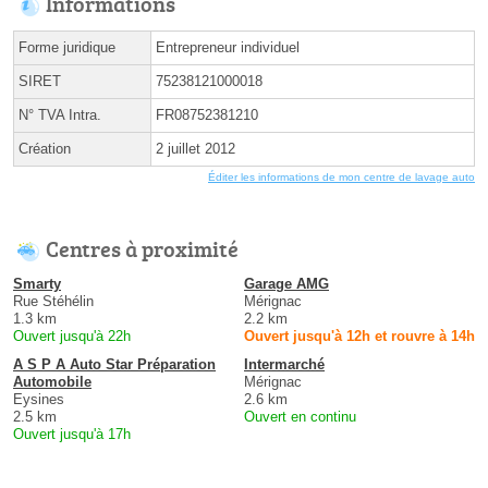
Informations
Forme juridique
Entrepreneur individuel
SIRET
75238121000018
N° TVA Intra.
FR08752381210
Création
2 juillet 2012
Éditer les informations de mon centre de lavage auto
Centres à proximité
Smarty
Garage AMG
Rue Stéhélin
Mérignac
1.3 km
2.2 km
Ouvert jusqu'à 22h
Ouvert jusqu'à 12h et rouvre à 14h
A S P A Auto Star Préparation
Intermarché
Automobile
Mérignac
Eysines
2.6 km
2.5 km
Ouvert en continu
Ouvert jusqu'à 17h