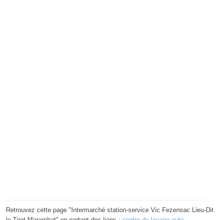
Retrouvez cette page "Intermarché station-service Vic Fezensac Lieu-Dit
le Tiret Marambat" en partant des liens :
centre de lavage auto