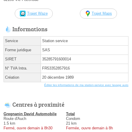
Trajet Waze
Trajet Maps
Informations
Service
Station service
Forme juridique
SAS
SIRET
35285791600014
N° TVA Intra.
FR53352857916
Création
20 décembre 1989
Éditer les informations de ma station-service avec lavage auto
Centres à proximité
Gregnanin David Automobile
Total
Route d'Auch
Condom
1.5 km
21 km
Fermé, ouvre demain à 8h30
Fermée, ouvre demain à 8h