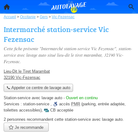
Accueil
>
Occitanie
>
Gers
>
Vic-Fezensac
Intermarché station-service Vic
Fezensac
Cette fiche présente "Intermarché station-service Vic Fezensac", station-
service avec lavage auto situé
lieu-dit le tiret marambat
, 32190 Vic-
Fezensac.
Lieu-Dit le Tiret Marambat
32190 Vic-Fezensac
📞 Appeler ce centre de lavage auto
Station-service avec lavage auto
-
Ouvert en continu
Services :
station-service
,
accès
PMR
(parking, entrée adaptée,
toilettes accessibles)
,
CB acceptée
2 personnes
recommandent
cette station-service avec lavage auto.
Je recommande