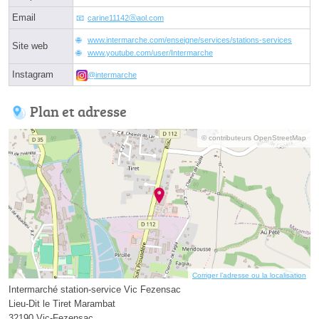
Email
carine11142ⓐaol.com
www.intermarche.com/enseigne/services/stations-services
Site web
www.youtube.com/user/Intermarche
Instagram
@intermarche
Plan et adresse
© contributeurs OpenStreetMap
Corriger l’adresse ou la localisation
Intermarché station-service Vic Fezensac
Lieu-Dit le Tiret Marambat
32190 Vic-Fezensac