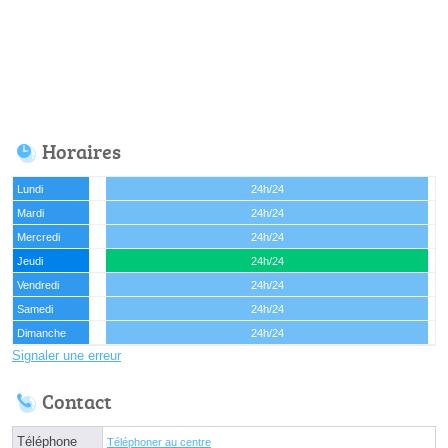
Horaires
Lundi
24h/24
Mardi
24h/24
Mercredi
24h/24
Jeudi
24h/24
Vendredi
24h/24
Samedi
24h/24
Dimanche
24h/24
Signaler une erreur
Contact
Téléphone
Téléphoner au centre