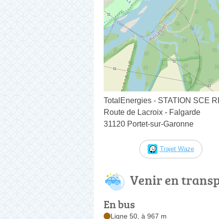
TotalEnergies - STATION SCE 
Route de Lacroix - Falgarde
31120 Portet-sur-Garonne
Trajet Waze
Venir en trans
En bus
Ligne 50, à 967 m