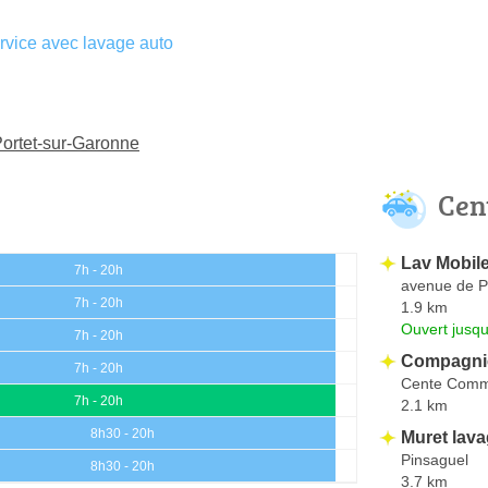
vice avec lavage auto
Portet-sur-Garonne
Cen
Lav Mobil
7h - 20h
avenue de P
7h - 20h
1.9 km
Ouvert jusqu
7h - 20h
Compagnie
7h - 20h
Cente Comme
7h - 20h
2.1 km
8h30 - 20h
Muret lav
Pinsaguel
8h30 - 20h
3.7 km