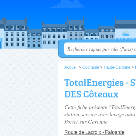
Accueil
>
Occitanie
>
Haute-Garonne
>
TotalEnergies -
DES Côteaux
Cette fiche présente "TotalEn
station-service avec lavage auto
Portet-sur-Garonne.
Route de Lacroix - Falgarde