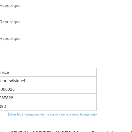
a Republique
a Republique
a Republique
rvice
eur individuel
2800016
985828
1993
Éditer les informations de ma station-service avec lavage auto