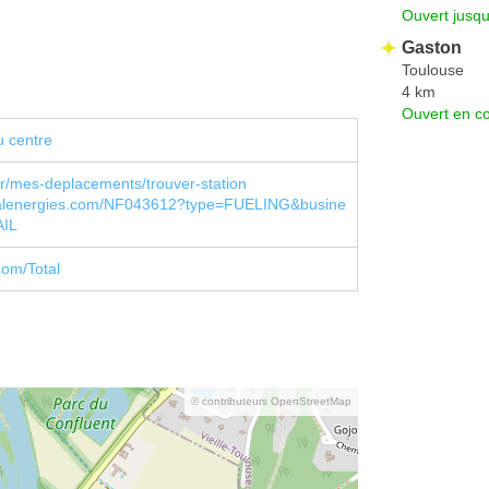
Ouvert jusqu
Gaston
Toulouse
4 km
Ouvert en co
u centre
fr/mes-deplacements/trouver-station
otalenergies.com/NF043612?type=FUELING&busine
AIL
com/Total
© contributeurs OpenStreetMap