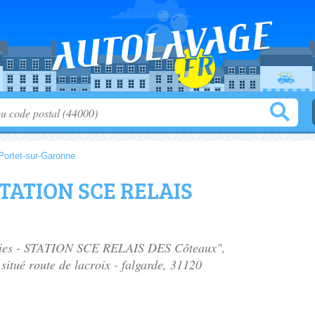
Portet-sur-Garonne
 STATION SCE RELAIS
ergies - STATION SCE RELAIS DES Côteaux",
 situé
route de lacroix - falgarde
, 31120