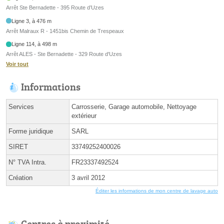
Arrêt Ste Bernadette - 395 Route d’Uzes
Ligne 3, à 476 m
Arrêt Malraux R - 1451bis Chemin de Trespeaux
Ligne 114, à 498 m
Arrêt ALES - Ste Bernadette - 329 Route d'Uzes
Voir tout
Informations
Services
Carrosserie, Garage automobile, Nettoyage
extérieur
Forme juridique
SARL
SIRET
33749252400026
N° TVA Intra.
FR23337492524
Création
3 avril 2012
Éditer les informations de mon centre de lavage auto
Centres à proximité