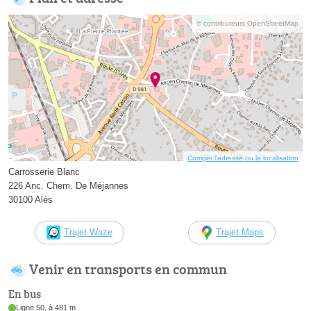
© contributeurs OpenStreetMap
Corriger l’adresse ou la localisation
Carrosserie Blanc
226 Anc. Chem. De Méjannes
30100 Alès
Trajet Waze
Trajet Maps
Venir en transports en commun
En bus
Ligne 50, à 481 m