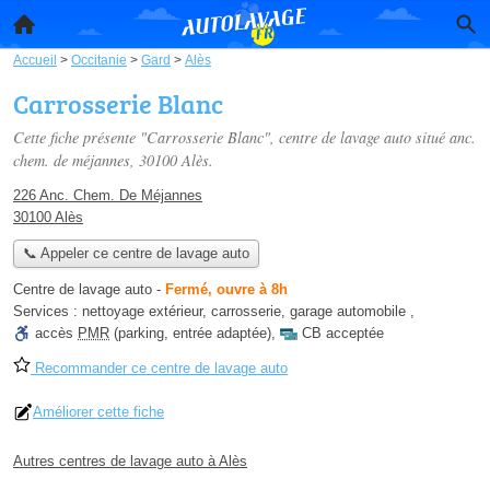
Accueil
>
Occitanie
>
Gard
>
Alès
Carrosserie Blanc
Cette fiche présente "Carrosserie Blanc", centre de lavage auto situé
anc.
chem. de méjannes
, 30100 Alès.
226 Anc. Chem. De Méjannes
30100 Alès
📞 Appeler ce centre de lavage auto
Centre de lavage auto
-
Fermé, ouvre à 8h
Services :
nettoyage extérieur
,
carrosserie
,
garage automobile
,
accès
PMR
(parking, entrée adaptée)
,
CB acceptée
Recommander ce centre de lavage auto
Améliorer cette fiche
Autres centres de lavage auto à Alès