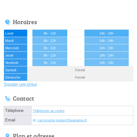
Horaires
Lundi
8h - 12h
14h - 19h
Mardi
8h - 12h
14h - 19h
Mercredi
8h - 12h
14h - 19h
Jeudi
8h - 12h
14h - 19h
Vendredi
8h - 12h
14h - 19h
Samedi
Fermé
Dimanche
Fermé
Signaler une erreur
Contact
Téléphone
Téléphoner au centre
Email
carrosserie.goubertⓐwanadoo.fr
Plan et adresse