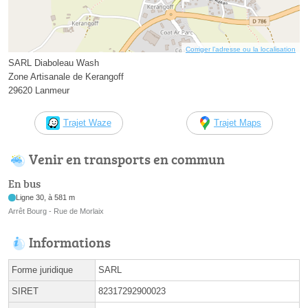
Corriger l’adresse ou la localisation
SARL Diaboleau Wash
Zone Artisanale de Kerangoff
29620 Lanmeur
Trajet Waze
Trajet Maps
Venir en transports en commun
En bus
Ligne 30, à 581 m
Arrêt Bourg - Rue de Morlaix
Informations
Forme juridique
SARL
SIRET
82317292900023