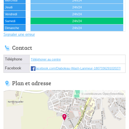
Mercredi
24h/24
Jeudi
24h/24
Vendredi
24h/24
Samedi
24h/24
Dimanche
24h/24
Signaler une erreur
Contact
Téléphone
Téléphoner au centre
Facebook
facebook.com/Diaboleau-Wash-Lanmeur-180733629102027/
Plan et adresse
© contributeurs OpenStreetMap