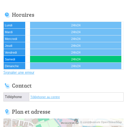
Horaires
Lundi
24h/24
Mardi
24h/24
Mercredi
24h/24
Jeudi
24h/24
Vendredi
24h/24
Samedi
24h/24
Dimanche
24h/24
Signaler une erreur
Contact
Téléphone
Téléphoner au centre
Plan et adresse
© contributeurs OpenStreetMap