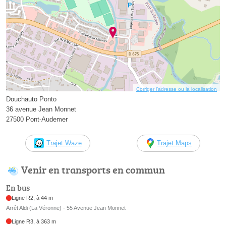
Corriger l’adresse ou la localisation
Douchauto Ponto
36 avenue Jean Monnet
27500 Pont-Audemer
Trajet Waze
Trajet Maps
Venir en transports en commun
En bus
Ligne R2, à 44 m
Arrêt Aldi (La Véronne) - 55 Avenue Jean Monnet
Ligne R3, à 363 m