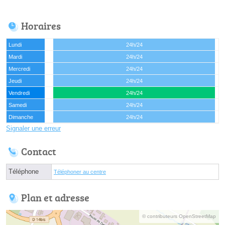
Horaires
Lundi
24h/24
Mardi
24h/24
Mercredi
24h/24
Jeudi
24h/24
Vendredi
24h/24
Samedi
24h/24
Dimanche
24h/24
Signaler une erreur
Contact
Téléphone
Téléphoner au centre
Plan et adresse
© contributeurs OpenStreetMap