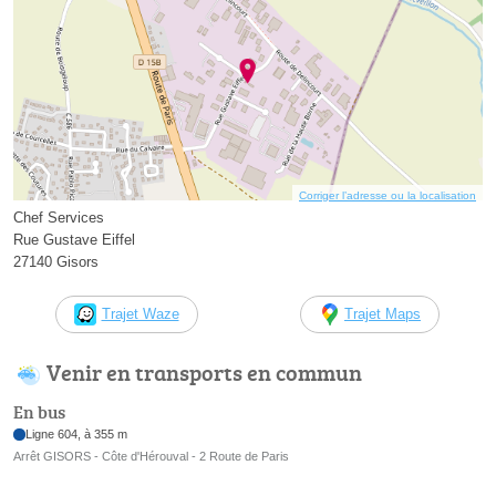
Corriger l’adresse ou la localisation
Chef Services
Rue Gustave Eiffel
27140 Gisors
Trajet Waze
Trajet Maps
Venir en transports en commun
En bus
Ligne 604, à 355 m
Arrêt GISORS - Côte d'Hérouval - 2 Route de Paris