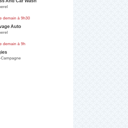
ss And Car Wash
erel
e demain à 9h30
vage Auto
erel
e demain à 9h
gies
la-Campagne