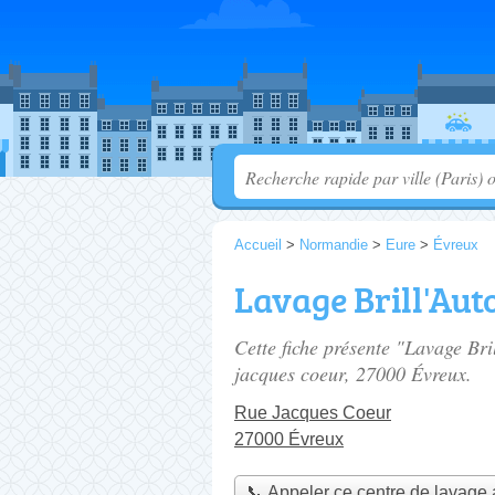
Accueil
>
Normandie
>
Eure
>
Évreux
Lavage Brill'Aut
Cette fiche présente "Lavage Bri
jacques coeur
, 27000 Évreux.
Rue Jacques Coeur
27000 Évreux
📞 Appeler ce centre de lavage 