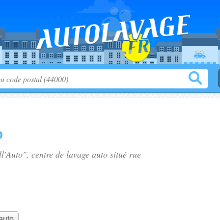
o
ll'Auto", centre de lavage auto situé
rue
auto