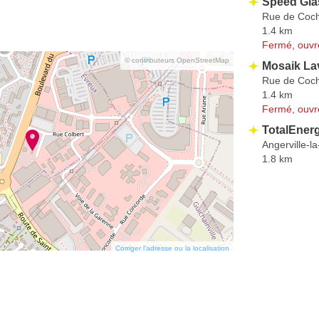
Speed Gla
Rue de Coch
1.4 km
Fermé, ouvr
© contributeurs OpenStreetMap
Mosaik La
Rue de Coch
1.4 km
Fermé, ouvr
TotalEner
Angerville-
1.8 km
Corriger l’adresse ou la localisation