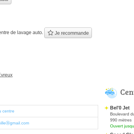
ntre de lavage auto.
Je recommande
Évreux
Cen
Bel'0 Jet
u centre
Boulevard du
990 mètres
illeⓐgmail.com
Ouvert jusqu