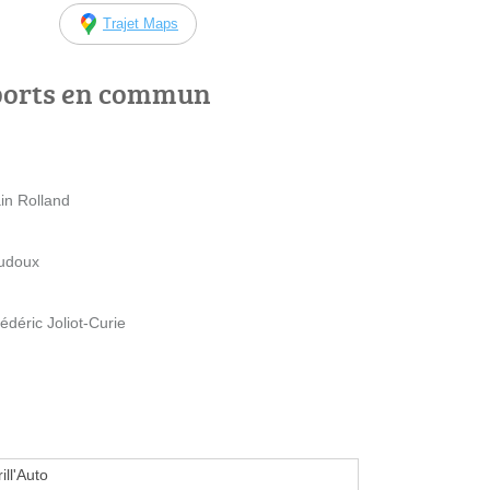
Trajet Maps
ports en commun
in Rolland
audoux
rédéric Joliot-Curie
ill'Auto