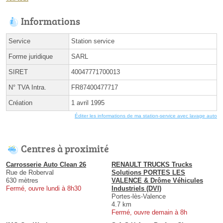
Informations
Service
Station service
Forme juridique
SARL
SIRET
40047771700013
N° TVA Intra.
FR87400477717
Création
1 avril 1995
Éditer les informations de ma station-service avec lavage auto
Centres à proximité
Carrosserie Auto Clean 26
RENAULT TRUCKS Trucks
Rue de Roberval
Solutions PORTES LES
630 mètres
VALENCE & Drôme Véhicules
Fermé, ouvre lundi à 8h30
Industriels (DVI)
Portes-lès-Valence
4.7 km
Fermé, ouvre demain à 8h