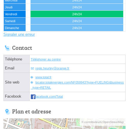
Mercredi
24h/24
Jeudi
24h/24
Vendredi
24h/24
Samedi
24h/24
Dimanche
24h/24
Signaler une erreur
Contact
Téléphone
Téléphoner au centre
Email
regis.heurleyⓐorange.fr
www.total.fr
Site web
locator.totalenergies.com/NF059943?type=FUELING&business
_type=RETAIL
Facebook
facebook.com/Total
Plan et adresse
© contributeurs OpenStreetMap