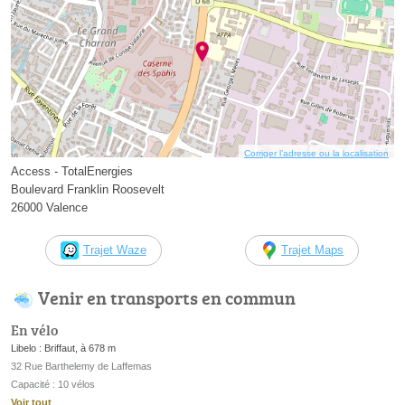
Corriger l’adresse ou la localisation
Access - TotalEnergies
Boulevard Franklin Roosevelt
26000 Valence
Trajet Waze
Trajet Maps
Venir en transports en commun
En vélo
Libelo : Briffaut, à 678 m
32 Rue Barthelemy de Laffemas
Capacité : 10 vélos
Voir tout