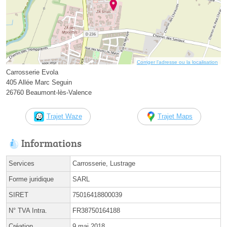
Corriger l’adresse ou la localisation
Carrosserie Evola
405 Allée Marc Seguin
26760 Beaumont-lès-Valence
Trajet Waze
Trajet Maps
Informations
Services
Carrosserie, Lustrage
Forme juridique
SARL
SIRET
75016418800039
N° TVA Intra.
FR38750164188
Création
9 mai 2018