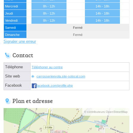
Mercredi
8h - 12h
14h - 18h
Jeudi
8h - 12h
14h - 18h
Vendredi
8h - 12h
14h - 18h
Samedi
Fermé
Dimanche
Fermé
Signaler une erreur
Contact
Téléphone
Téléphoner au centre
Site web
carrosserieevola.site-solocal.com
Facebook
facebook.com/profile.php
Plan et adresse
© contributeurs OpenStreetMap