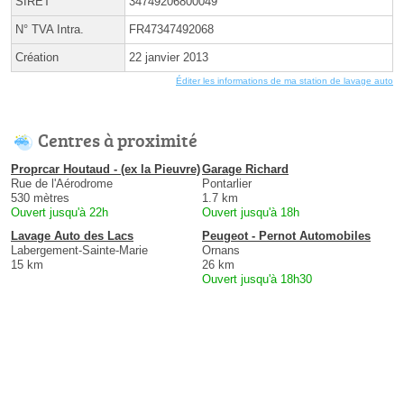
SIRET
34749206800049
N° TVA Intra.
FR47347492068
Création
22 janvier 2013
Éditer les informations de ma station de lavage auto
Centres à proximité
Proprcar Houtaud - (ex la Pieuvre)
Garage Richard
Rue de l'Aérodrome
Pontarlier
530 mètres
1.7 km
Ouvert jusqu'à 22h
Ouvert jusqu'à 18h
Lavage Auto des Lacs
Peugeot - Pernot Automobiles
Labergement-Sainte-Marie
Ornans
15 km
26 km
Ouvert jusqu'à 18h30