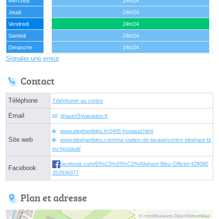
Mercredi
24h/24
Jeudi
24h/24
Vendredi
24h/24
Samedi
24h/24
Dimanche
24h/24
Signaler une erreur
Contact
Téléphone
Téléphoner au centre
Email
ghautoⓐwanadoo.fr
www.elephantbleu.fr/2495-houtaud.html
Site web
www.elephantbleu.com/ma-station-de-lavage/centre-elephant-bl
eu-houtaud/
facebook.com/El%C3%83%C2%A9phant-Bleu-Officiel-428080
Facebook
353936977
Plan et adresse
© contributeurs OpenStreetMap