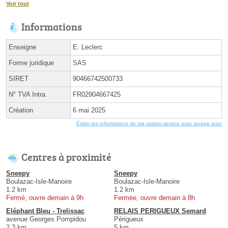
Voir tout
Informations
Enseigne
E. Leclerc
Forme juridique
SAS
SIRET
90466742500733
N° TVA Intra.
FR02904667425
Création
6 mai 2025
Éditer les informations de ma station-service avec lavage auto
Centres à proximité
Sneepy
Sneepy
Boulazac-Isle-Manoire
Boulazac-Isle-Manoire
1.2 km
1.2 km
Fermé, ouvre demain à 9h
Fermée, ouvre demain à 8h
Eléphant Bleu - Trelissac
RELAIS PERIGUEUX Semard
avenue Georges Pompidou
Périgueux
2.3 km
5 km