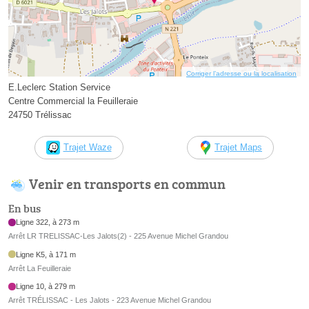
Corriger l’adresse ou la localisation
E.Leclerc Station Service
Centre Commercial la Feuilleraie
24750 Trélissac
Trajet Waze
Trajet Maps
Venir en transports en commun
En bus
Ligne 322, à 273 m
Arrêt LR TRELISSAC-Les Jalots(2) - 225 Avenue Michel Grandou
Ligne K5, à 171 m
Arrêt La Feuilleraie
Ligne 10, à 279 m
Arrêt TRÉLISSAC - Les Jalots - 223 Avenue Michel Grandou