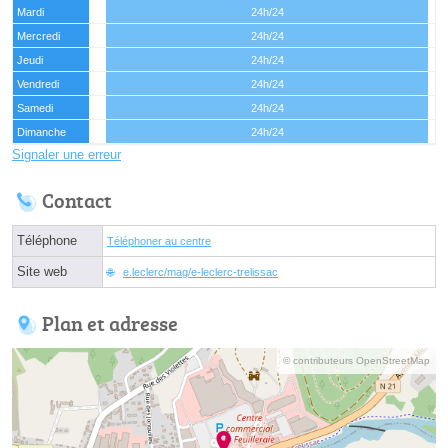
Mardi
24h/24
Mercredi
24h/24
Jeudi
24h/24
Vendredi
24h/24
Samedi
24h/24
Dimanche
24h/24
Signaler une erreur
Contact
Téléphone
Téléphoner au centre
Site web
e.leclerc/mag/e-leclerc-trelissac
Plan et adresse
© contributeurs OpenStreetMap