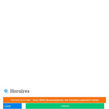
Horaires
Samedi prochain :
Jour férié (Assomption), les horaires peuvent varier
Lundi
24h/24