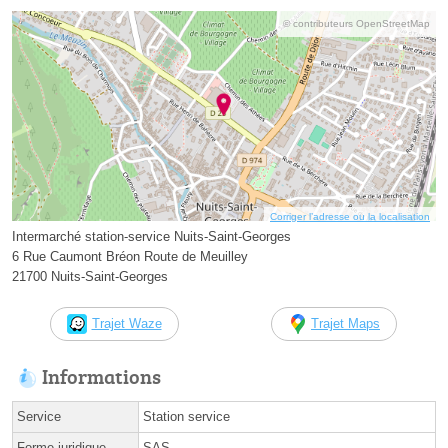
© contributeurs OpenStreetMap
Corriger l’adresse ou la localisation
Intermarché station-service Nuits-Saint-Georges
6 Rue Caumont Bréon Route de Meuilley
21700 Nuits-Saint-Georges
Trajet Waze
Trajet Maps
Informations
Service
Station service
Forme juridique
SAS