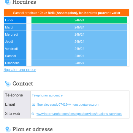
Horaires
Samedi prochain :
Jour férié (Assomption), les horaires peuvent varier
Lundi
24h/24
Mardi
24h/24
Mercredi
24h/24
Jeudi
24h/24
Vendredi
24h/24
Samedi
24h/24
Dimanche
24h/24
Signaler une erreur
Contact
Téléphone
Téléphoner au centre
Email
filipe.alevespdv07415ⓐmousquetaires.com
Site web
www.intermarche.com/enseigne/services/stations-services
Plan et adresse