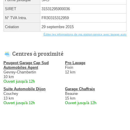
SIRET
31531295900036
N° TVA Intra.
FR30315312959
Création
29 septembre 2015
Éditer les informations de ma station-service avec lavage auto
Centres à proximité
Peugeot Garage Cap Sud
Pro Lavage
Automobiles Agent
Fixin
Gevrey-Chambertin
12 km
10 km
Ouvert jusqu'à 12h
Suite Automobile Dijon
Garage Chaffraix
Couchey
Beaune
13 km
15 km
Ouvert jusqu'à 12h
Ouvert jusqu'à 12h