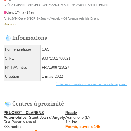
Arrêt ST-JEAN-d'ANGELY-GARE SNCF A.Bus - 64 Avenue Aristide Briand
Ligne 174, à 414 m
Arrêt JAN Gare SNCF St-Jean-d'Angely - 64 Avenue Aristide Briand
Voir tout
Informations
Forme juridique
SAS
SIRET
90871302700021
N° TVA Intra.
FR71908713027
Création
1 mars 2022
Éditer les informations de mon centre de lavage auto
Centres à proximité
PEUGEOT - CLARENS
Roady
Automobiles- Saint-Jean-d'Angély
Aumonerie (L')
Rue Roger Menaud
1.4 km
635 mètres
Fermé, ouvre à 14h