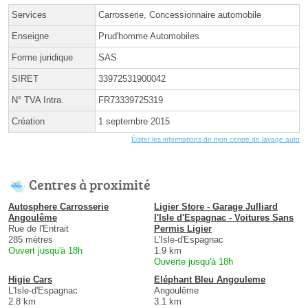
Services
Carrosserie, Concessionnaire automobile
Enseigne
Prud'homme Automobiles
Forme juridique
SAS
SIRET
33972531900042
N° TVA Intra.
FR73339725319
Création
1 septembre 2015
Éditer les informations de mon centre de lavage auto
Centres à proximité
Autosphere Carrosserie
Ligier Store - Garage Julliard
Angoulême
l'Isle d'Espagnac - Voitures Sans
Rue de l'Entrait
Permis Ligier
285 mètres
L'Isle-d'Espagnac
Ouvert jusqu'à 18h
1.9 km
Ouverte jusqu'à 18h
Higie Cars
Eléphant Bleu Angouleme
L'Isle-d'Espagnac
Angoulême
2.8 km
3.1 km