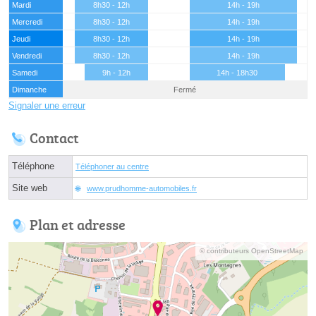
Mardi
8h30 - 12h
14h - 19h
Mercredi
8h30 - 12h
14h - 19h
Jeudi
8h30 - 12h
14h - 19h
Vendredi
8h30 - 12h
14h - 19h
Samedi
9h - 12h
14h - 18h30
Dimanche
Fermé
Signaler une erreur
Contact
Téléphone
Téléphoner au centre
Site web
www.prudhomme-automobiles.fr
Plan et adresse
© contributeurs OpenStreetMap