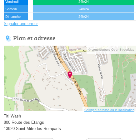
Vendredi
24h/24
Samedi
24h/24
Dimanche
24h/24
Signaler une erreur
Plan et adresse
© contributeurs OpenStreetMap
Corriger l’adresse ou la localisation
Titi Wash
800 Route des Etangs
13920 Saint-Mitre-les-Remparts