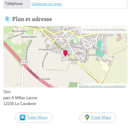
Téléphone
Téléphoner au centre
Plan et adresse
© contributeurs OpenStreetMap
Corriger l’adresse ou la localisation
Omi
parc A Millau Larzac
12230 La Cavalerie
Trajet Waze
Trajet Maps