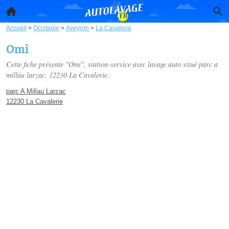
Accueil
>
Occitanie
>
Aveyron
>
La Cavalerie
Omi
Cette fiche présente "Omi", station-service avec lavage auto situé
parc a
millau larzac
, 12230 La Cavalerie.
parc A Millau Larzac
12230 La Cavalerie