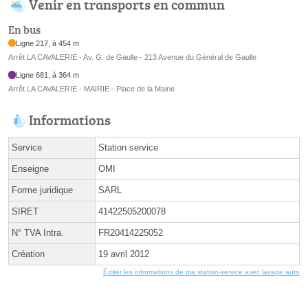
Venir en transports en commun
En bus
Ligne 217, à 454 m
Arrêt LA CAVALERIE - Av. G. de Gaulle - 213 Avenue du Général de Gaulle
Ligne 681, à 364 m
Arrêt LA CAVALERIE - MAIRIE - Place de la Mairie
Informations
Service
Station service
Enseigne
OMI
Forme juridique
SARL
SIRET
41422505200078
N° TVA Intra.
FR20414225052
Création
19 avril 2012
Éditer les informations de ma station-service avec lavage auto