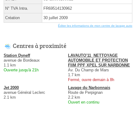
N° TVA Intra.
FR69514130962
Création
30 juillet 2009
Éditer les informations de mon centre de lavage auto
Centres à proximité
Station Dyneff
LAVAUTO'11 ️ NETTOYAGE
avenue de Bordeaux
AUTOMOBILE ET PROTECTION
1.1 km
FIlM PPF XPEL SUR NARBONNE
Ouverte jusqu'à 21h
Av. Du Champ de Mars
1.7 km
Fermé, ouvre demain à 8h
Jet 2000
Lavage du Narbonnais
avenue Général Leclerc
Route de Perpignan
2.1 km
2.2 km
Ouvert en continu