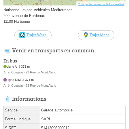
Corriger l’adresse ou la localisation
Narbonne Lavage Vehicules Mediterranee
209 avenue de Bordeaux
11100 Narbonne
Trajet Waze
Trajet Maps
Venir en transports en commun
En bus
Ligne A, à 371 m
Arrêt Cougain - 23 Rue du Mont Alaric
Ligne DIM, à 371 m
Arrêt Cougain - 23 Rue du Mont Alaric
Informations
Service
Garage automobile
Forme juridique
SARL
SIRET
51413096200012