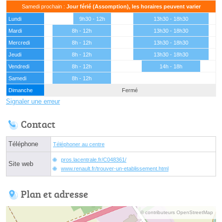
Samedi prochain :
Jour férié (Assomption), les horaires peuvent varier
Lundi
9h30 - 12h
13h30 - 18h30
Mardi
8h - 12h
13h30 - 18h30
Mercredi
8h - 12h
13h30 - 18h30
Jeudi
8h - 12h
13h30 - 18h30
Vendredi
8h - 12h
14h - 18h
Samedi
8h - 12h
Dimanche
Fermé
Signaler une erreur
Contact
Téléphone
Téléphoner au centre
pros.lacentrale.fr/C048361/
Site web
www.renault.fr/trouver-un-etablissement.html
Plan et adresse
© contributeurs OpenStreetMap