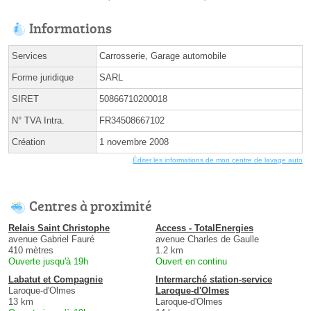
Informations
Services
Carrosserie, Garage automobile
Forme juridique
SARL
SIRET
50866710200018
N° TVA Intra.
FR34508667102
Création
1 novembre 2008
Éditer les informations de mon centre de lavage auto
Centres à proximité
Relais Saint Christophe
Access - TotalEnergies
avenue Gabriel Fauré
avenue Charles de Gaulle
410 mètres
1.2 km
Ouverte jusqu'à 19h
Ouvert en continu
Labatut et Compagnie
Intermarché station-service
Laroque-d'Olmes
Laroque-d'Olmes
13 km
Laroque-d'Olmes