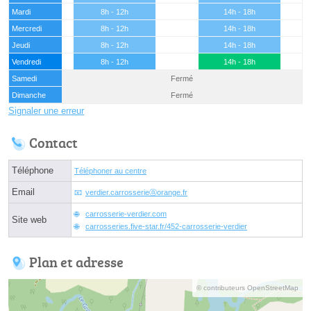
Mardi
8h - 12h
14h - 18h
Mercredi
8h - 12h
14h - 18h
Jeudi
8h - 12h
14h - 18h
Vendredi
8h - 12h
14h - 18h
Samedi
Fermé
Dimanche
Fermé
Signaler une erreur
Contact
Téléphone
Téléphoner au centre
Email
verdier.carrosserieⓐorange.fr
carrosserie-verdier.com
Site web
carrosseries.five-star.fr/452-carrosserie-verdier
Plan et adresse
© contributeurs OpenStreetMap