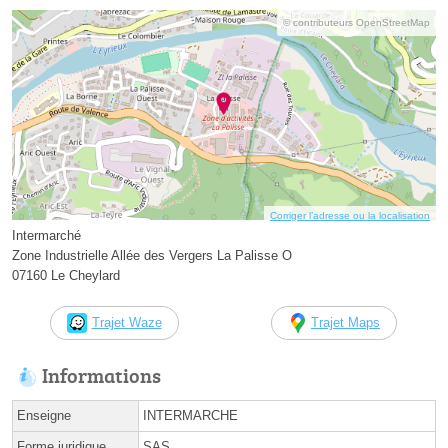
© contributeurs OpenStreetMap
Corriger l’adresse ou la localisation
Intermarché
Zone Industrielle Allée des Vergers La Palisse O
07160 Le Cheylard
Trajet Waze
Trajet Maps
Informations
Enseigne
INTERMARCHE
Forme juridique
SAS