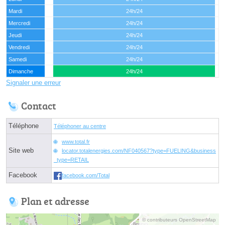
Mardi
24h/24
Mercredi
24h/24
Jeudi
24h/24
Vendredi
24h/24
Samedi
24h/24
Dimanche
24h/24
Signaler une erreur
Contact
Téléphone
Téléphoner au centre
www.total.fr
Site web
locator.totalenergies.com/NF040567?type=FUELING&business
_type=RETAIL
Facebook
facebook.com/Total
Plan et adresse
© contributeurs OpenStreetMap