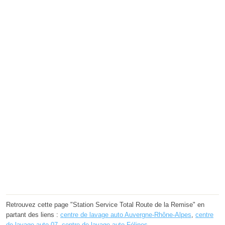
Retrouvez cette page "Station Service Total Route de la Remise" en
partant des liens :
centre de lavage auto Auvergne-Rhône-Alpes
,
centre
de lavage auto 07
,
centre de lavage auto Félines
.