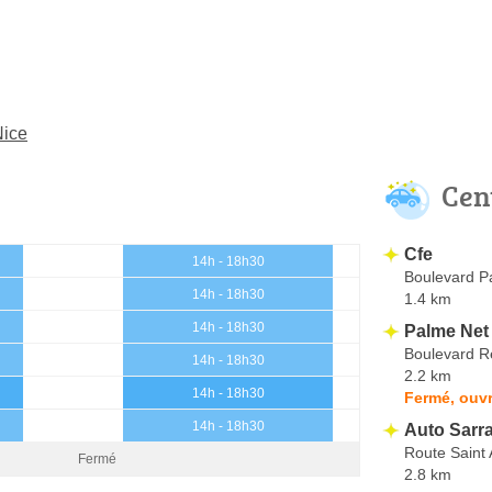
Nice
Cen
Cfe
14h - 18h30
Boulevard P
14h - 18h30
1.4 km
14h - 18h30
Palme Net
Boulevard R
14h - 18h30
2.2 km
14h - 18h30
Fermé, ouvr
14h - 18h30
Auto Sarra
Route Saint
Fermé
2.8 km