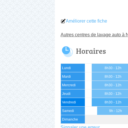
Améliorer cette fiche
Autres centres de lavage auto à 
Horaires
Lundi
8h30 - 12h
Mardi
8h30 - 12h
Mercredi
8h30 - 12h
Jeudi
8h30 - 12h
Vendredi
8h30 - 12h
Samedi
9h - 12h
Dimanche
Signaler une erreur