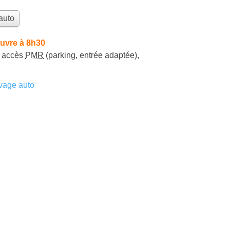
auto
uvre à 8h30
accès
PMR
(parking, entrée adaptée)
,
vage auto