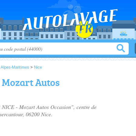
>
Alpes-Maritimes
>
Nice
 Mozart Autos
 NICE - Mozart Autos Occasion", centre de
mercantour
, 06200 Nice.