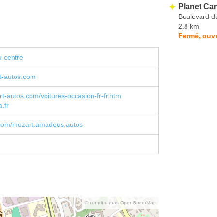
Planet Ca
Boulevard d
2.8 km
Fermé, ouvr
u centre
-autos.com
-autos.com/voitures-occasion-fr-fr.htm
.fr
com/mozart.amadeus.autos
© contributeurs OpenStreetMap