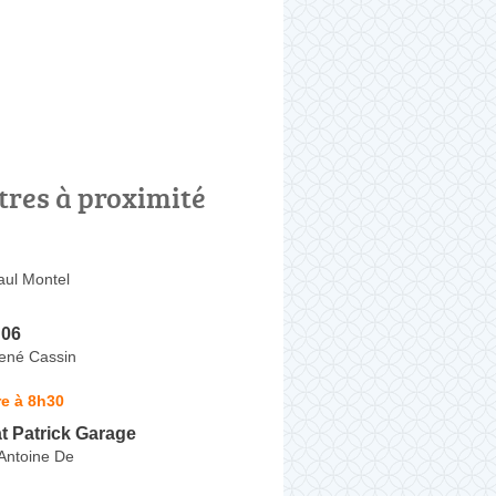
tres à proximité
aul Montel
 06
ené Cassin
e à 8h30
t Patrick Garage
 Antoine De