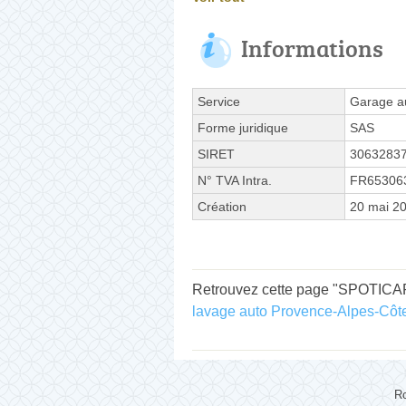
Informations
Service
Garage a
Forme juridique
SAS
SIRET
3063283
N° TVA Intra.
FR65306
Création
20 mai 2
Retrouvez cette page "SPOTICAR 
lavage auto Provence-Alpes-Côte
Ro