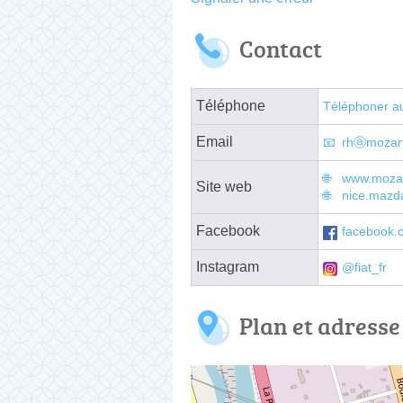
Contact
Téléphone
Téléphoner a
Email
rhⓐmozart
www.mozart
Site web
nice.mazda
Facebook
facebook.
Instagram
@fiat_fr
Plan et adresse