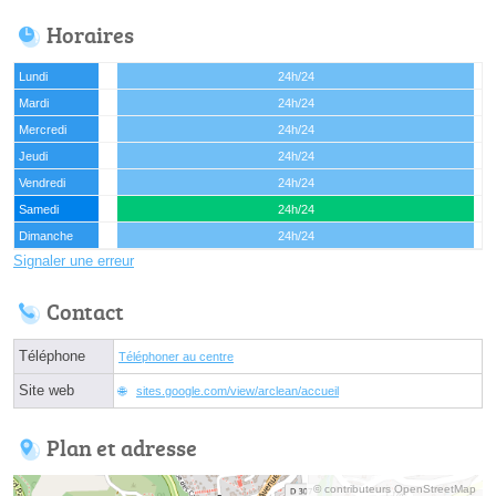
Horaires
Lundi
24h/24
Mardi
24h/24
Mercredi
24h/24
Jeudi
24h/24
Vendredi
24h/24
Samedi
24h/24
Dimanche
24h/24
Signaler une erreur
Contact
Téléphone
Téléphoner au centre
Site web
sites.google.com/view/arclean/accueil
Plan et adresse
© contributeurs OpenStreetMap