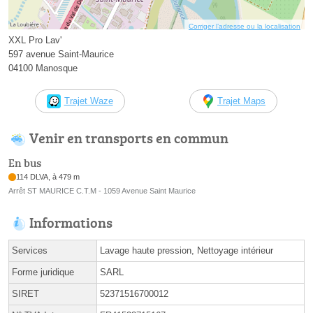
Corriger l’adresse ou la localisation
XXL Pro Lav'
597 avenue Saint-Maurice
04100 Manosque
Trajet Waze
Trajet Maps
Venir en transports en commun
En bus
114 DLVA, à 479 m
Arrêt ST MAURICE C.T.M - 1059 Avenue Saint Maurice
Informations
Services
Lavage haute pression, Nettoyage intérieur
Forme juridique
SARL
SIRET
52371516700012