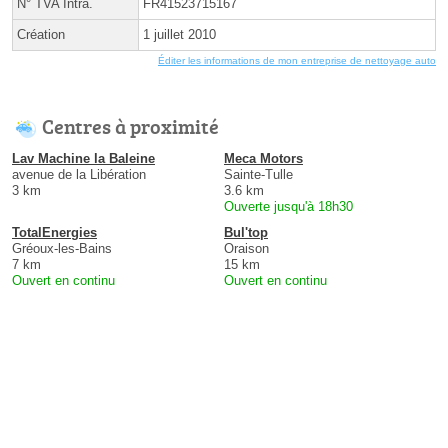
N° TVA Intra.
FR41523715167
Création
1 juillet 2010
Éditer les informations de mon entreprise de nettoyage auto
Centres à proximité
Lav Machine la Baleine
Meca Motors
avenue de la Libération
Sainte-Tulle
3 km
3.6 km
Ouverte jusqu'à 18h30
TotalEnergies
Bul'top
Gréoux-les-Bains
Oraison
7 km
15 km
Ouvert en continu
Ouvert en continu