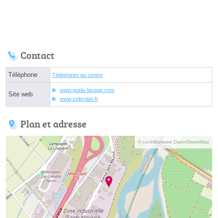
Contact
Téléphone
Téléphoner au centre
www.guide-lavage.com
Site web
www.xxlprolav.fr
Plan et adresse
© contributeurs OpenStreetMap