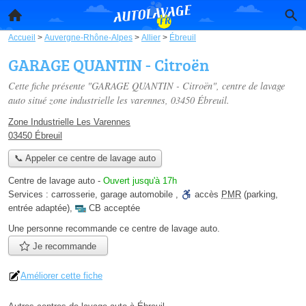
Accueil
>
Auvergne-Rhône-Alpes
>
Allier
>
Ébreuil
GARAGE QUANTIN - Citroën
Cette fiche présente "GARAGE QUANTIN - Citroën", centre de lavage
auto situé
zone industrielle les varennes
, 03450 Ébreuil.
Zone Industrielle Les Varennes
03450 Ébreuil
📞 Appeler ce centre de lavage auto
Centre de lavage auto
-
Ouvert jusqu'à 17h
Services :
carrosserie
,
garage automobile
,
accès
PMR
(parking,
entrée adaptée)
,
CB acceptée
Une personne
recommande
ce centre de lavage auto.
Je recommande
Améliorer cette fiche