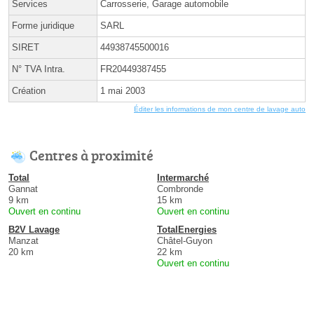
Services
Carrosserie, Garage automobile
Forme juridique
SARL
SIRET
44938745500016
N° TVA Intra.
FR20449387455
Création
1 mai 2003
Éditer les informations de mon centre de lavage auto
Centres à proximité
Total
Intermarché
Gannat
Combronde
9 km
15 km
Ouvert en continu
Ouvert en continu
B2V Lavage
TotalEnergies
Manzat
Châtel-Guyon
20 km
22 km
Ouvert en continu