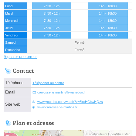
Lundi
7h30 - 12h
14h - 18h30
Mardi
7h30 - 12h
14h - 18h30
Mercredi
7h30 - 12h
14h - 18h30
Jeudi
7h30 - 12h
14h - 18h30
Vendredi
7h30 - 12h
14h - 18h30
Samedi
Fermé
Dimanche
Fermé
Signaler une erreur
Contact
Téléphone
Téléphoner au centre
Email
carrosserie.martinsⓐwanadoo.fr
www.youtube.com/watch?v=5kxHCbwHQzs
Site web
www.carrosserie-martins.fr
Plan et adresse
© contributeurs OpenStreetMap