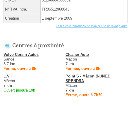
SIRET
51296884300031
N° TVA Intra.
FR86512968843
Création
1 septembre 2009
Éditer les informations de mon centre de lavage auto
Centres à proximité
Volvo Corsin Autos
Cleaner Auto
Sancé
Mâcon
3.7 km
7 km
Fermé, ouvre à 8h
Fermée, ouvre à 8h
L.V.I
Point S - Mâcon (NUNEZ
Mâcon
SPENDRA
7 km
Mâcon
Ouvert jusqu'à 19h
7 km
Fermé, ouvre à 7h30